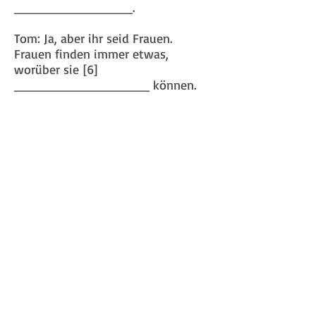
______________.
Tom: Ja, aber ihr seid Frauen.
Frauen finden immer etwas,
worüber sie [6]
________________ können.
Karin: Tom, das ist mir zu blöd. Wir
sind hier nicht im Kindergarten. Ich
bin der Meinung, du kannst sie
auch allein [7]
_______________. Los,
geh und stell dich einfach vor.