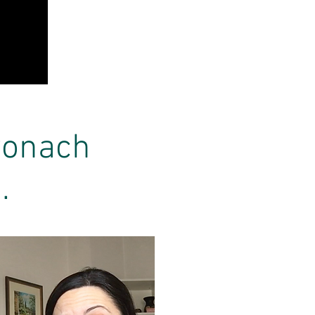
 wonach
.