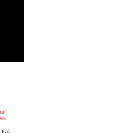
auf
en.
, E/Ä