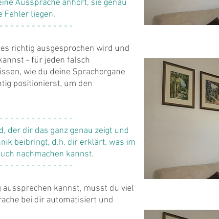
eine Aussprache anhört, sie genau
e Fehler liegen.
 - - - - - - - - - - - - - -
es richtig ausgesprochen wird und
nnst - für jeden falsch
ssen, wie du deine Sprachorgane
htig positionierst, um den
 - - - - - - - - - - - - - -
d, der dir das ganz genau zeigt und
ik beibringt, d.h. dir erklärt, was im
auch nachmachen kannst.
 - - - - - - - - - - - - - -
 aussprechen kannst, musst du viel
rache bei dir automatisiert und