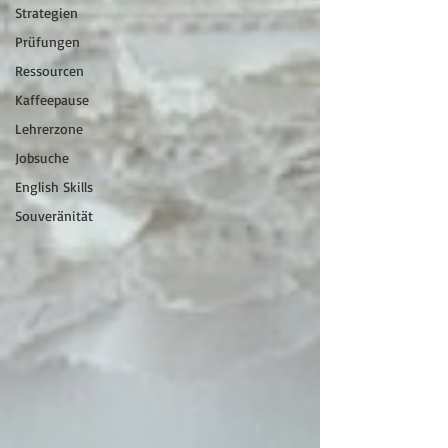
Strategien
Prüfungen
Ressourcen
Kaffeepause
Lehrerzone
Jobsuche
English Skills
Souveränität