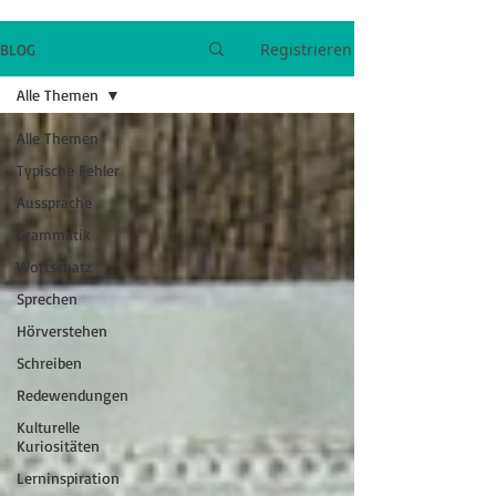
Registrieren
BLOG
Alle Themen
Alle Themen
Typische Fehler
Aussprache
Grammatik
Wortschatz
Sprechen
Hörverstehen
Schreiben
Redewendungen
Kulturelle
Kuriositäten
Lerninspiration