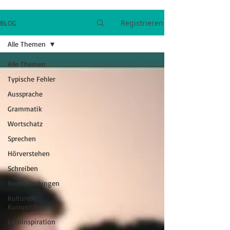
Registrieren
BLOG
Alle Themen
Alle Themen
Typische Fehler
Aussprache
Grammatik
Wortschatz
Sprechen
Hörverstehen
Schreiben
Redewendungen
Kulturelle
Kuriositäten
Lerninspiration