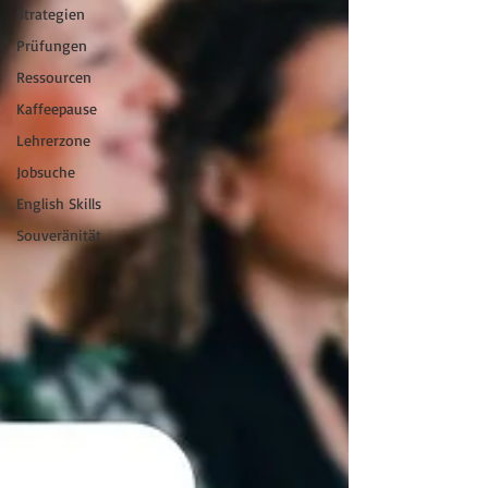
Strategien
Prüfungen
Ressourcen
Kaffeepause
Lehrerzone
Jobsuche
English Skills
Souveränität