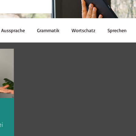
Aussprache
Grammatik
Wortschatz
Sprechen
Redewendungen
Kulturelle Kuriositäten
Prüfungen
Ressourcen
Kaffeepause
nglish Skills
Souveränität
i