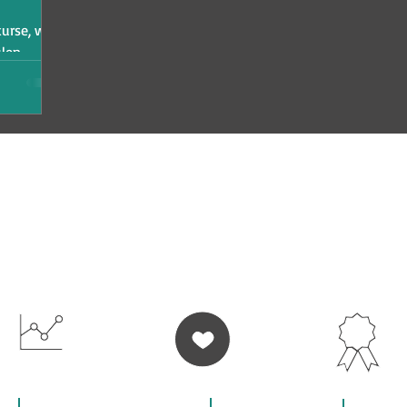
urse, wie
ulen
WIR BIETEN DIR AN
VOLLE
100% LERNER-
HOHE UNTERRICH
FLEXIBILITÄT
ZUFRIEDENHEIT
QUALITÄT
Datenschutzerklärung
Newsletter