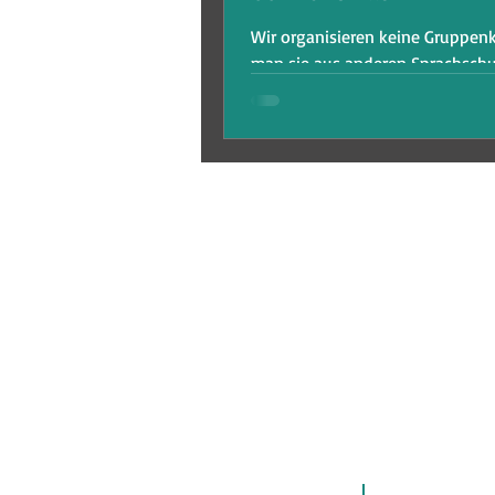
Wir organisieren keine Gruppenk
man sie aus anderen Sprachsch
kennt. Wie wir es machen, erzählt Ana in
diesem Interview.
AGB
Impressum