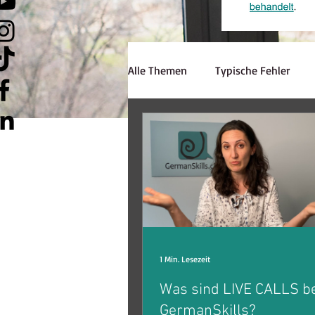
Alle Themen
Typische Fehler
Hörverstehen
Schreiben
Lerninspiration
Strategien
Lehrerzone
Jobsuche
E
1 Min. Lesezeit
Was sind LIVE CALLS be
GermanSkills?