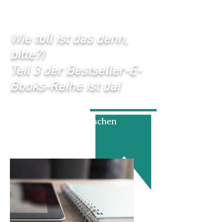
Wie toll ist das denn,
bitte?!
Teil 3 der Bestseller-E-
Books-Reihe ist da!
Schluss mit den typischen
Grammatikfehlern