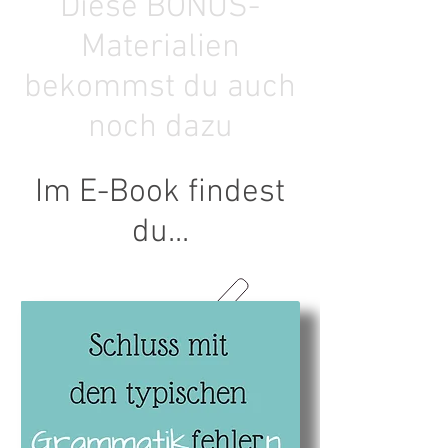
Diese BONUS-
Materialien
bekommst du auch
noch dazu
Im E-Book findest
du...