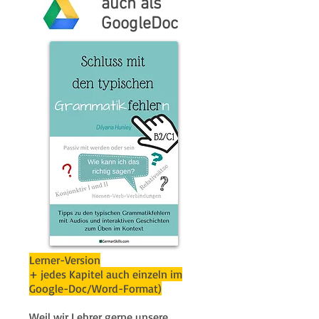
auch als
GoogleDoc
Lerner-Version
+ jedes Kapitel auch einzeln im
Google-Doc/Word-Format)
Weil wir Lehrer gerne unsere