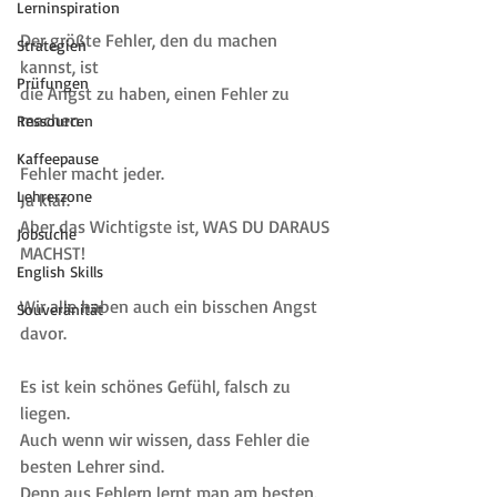
Lerninspiration
Der größte Fehler, den du machen 
Strategien
kannst, ist
Prüfungen
die Angst zu haben, einen Fehler zu 
machen.
Ressourcen
Kaffeepause
Fehler macht jeder. 
Lehrerzone
Ja klar. 
Aber das Wichtigste ist, WAS DU DARAUS 
Jobsuche
MACHST!
English Skills
Wir alle haben auch ein bisschen Angst 
Souveränität
davor.
Es ist kein schönes Gefühl, falsch zu 
liegen. 
Auch wenn wir wissen, dass Fehler die 
besten Lehrer sind. 
Denn aus Fehlern lernt man am besten. 