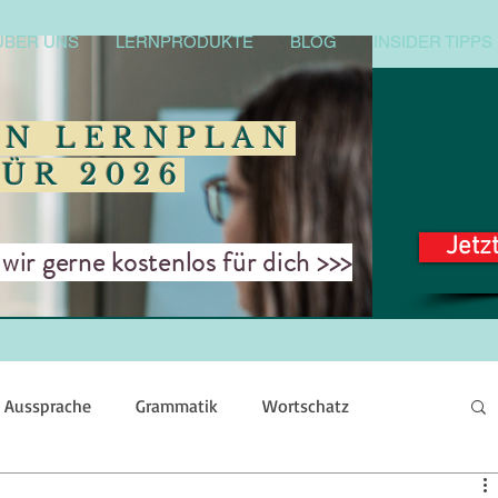
ÜBER UNS
LERNPRODUKTE
BLOG
INSIDER TIPPS
EN LERNPLAN
FÜR 2026
Jetz
ir gerne kostenlos für dich >>>
Aussprache
Grammatik
Wortschatz
Schreiben
Redewendungen