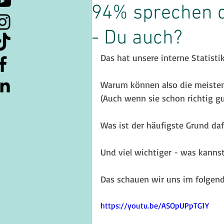
94% sprechen d
- Du auch?
Kulturelle Kuriositäten
Lern
Das hat unsere interne Statisti
Ressourcen
Kaffeepause
Warum können also die meisten
(Auch wenn sie schon richtig g
Souveränität
Was ist der häufigste Grund daf
Und viel wichtiger - was kanns
Das schauen wir uns im folgend
https://youtu.be/ASOpUPpTG1Y