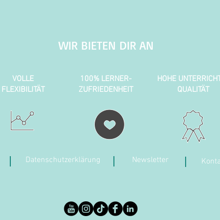
WIR BIETEN DIR AN
VOLLE
100% LERNER-
HOHE UNTERRICH
FLEXIBILITÄT
ZUFRIEDENHEIT
QUALITÄT
Datenschutzerklärung
Newsletter
Konta