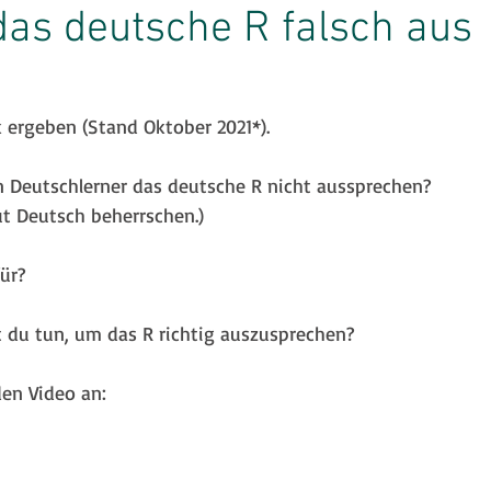
as deutsche R falsch aus
inspiration
Strategien
Prüfungen
k ergeben (Stand Oktober 2021*). 
Lehrerzone
Jobsuche
English Skills
 Deutschlerner das deutsche R nicht aussprechen? 
ut Deutsch beherrschen.)
ür?
t du tun, um das R richtig auszusprechen? 
en Video an: