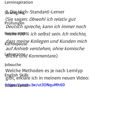
Lerninspiration
3. Die High-Standard-Lerner 
Strategien
(Sie sagen: 
Obwohl ich relativ gut 
Prüfungen
Deutsch spreche, kann ich immer noch 
Ressourcen
nicht 100% ich selbst sein. Ich möchte, 
dass meine Kollegen und Kunden mich 
Kaffeepause
auf Anhieb verstehen, ohne komische 
Lehrerzone
Blicke und Kommentare.
) 
Jobsuche
Welche Methoden es je nach Lerntyp 
English Skills
gibt, erkläre ich in meinem neuen Video:
https://youtu.be/ut3ONquMh60
Souveränität