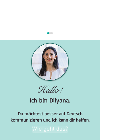
Warum Sprachzertifikate
Warum Deutsch l
Hallo!
Geldverschwendung sind?
Muttersprachlern
Problem ist
Ich bin Dilyana.
Du möchtest besser auf Deutsch
kommunizieren und ich kann dir helfen.
Wie geht das?