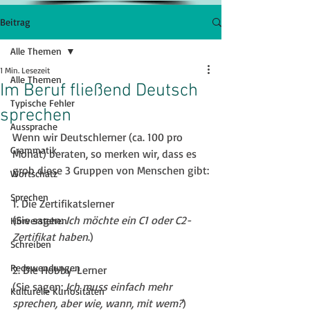
Beitrag
Alle Themen
1 Min. Lesezeit
Alle Themen
Im Beruf fließend Deutsch
Typische Fehler
sprechen
Aussprache
Wenn wir Deutschlerner (ca. 100 pro 
Grammatik
Monat) beraten, so merken wir, dass es 
grob diese 3 Gruppen von Menschen gibt:
Wortschatz
Sprechen
1. Die Zertifikatslerner 
(Sie sagen: 
Ich möchte ein C1 oder C2-
Hörverstehen
Zertifikat haben
.)
Schreiben
Redewendungen
2. Die Hobby-Lerner 
(Sie sagen: 
Ich muss einfach mehr 
Kulturelle Kuriositäten
sprechen, aber wie, wann, mit wem?
)