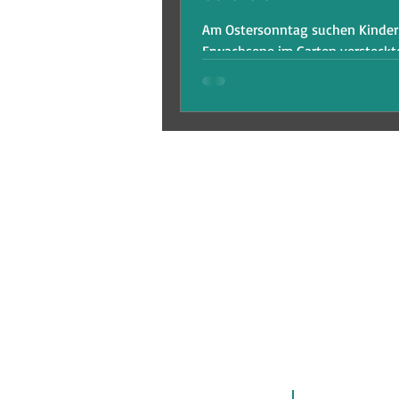
Am Ostersonntag suchen Kinder
Erwachsene im Garten versteckt
Eier, die der Osterhase dort vers
Aber woher nimmt ein Has
AGB
Impressum