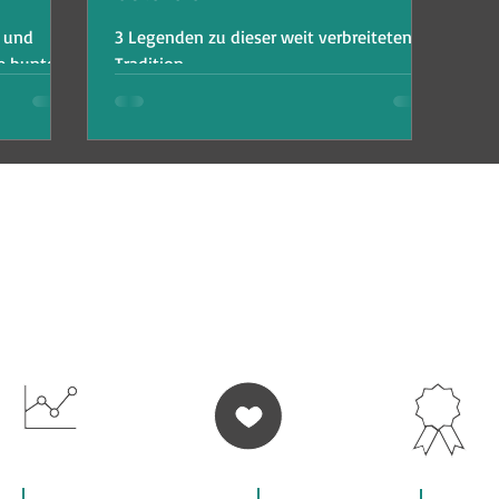
 und
3 Legenden zu dieser weit verbreiteten
e bunte
Tradition.
teckt hat.
WIR BIETEN DIR AN
VOLLE
100% LERNER-
HOHE UNTERRICH
FLEXIBILITÄT
ZUFRIEDENHEIT
QUALITÄT
Datenschutzerklärung
Newsletter