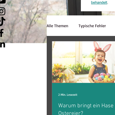
Alle Themen
Typische Fehler
Hörverstehen
Schreiben
Lerninspiration
Strategien
Lehrerzone
Jobsuche
E
2 Min. Lesezeit
Warum bringt ein Hase 
Ostereier?