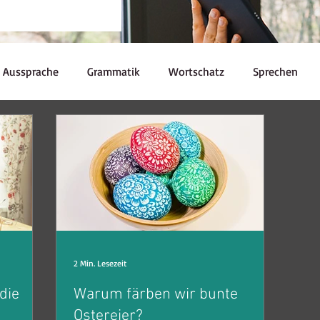
Aussprache
Grammatik
Wortschatz
Sprechen
Redewendungen
Kulturelle Kuriositäten
Prüfungen
Ressourcen
Kaffeepause
nglish Skills
Souveränität
2 Min. Lesezeit
die
Warum färben wir bunte
Ostereier?