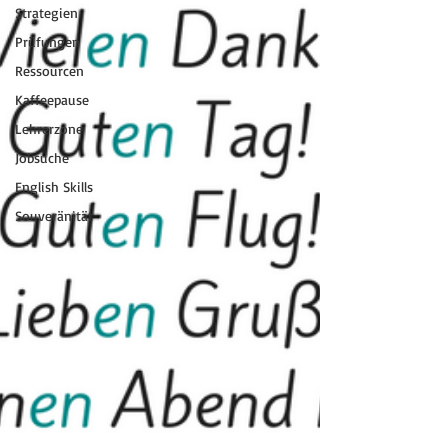
Strategien
Prüfungen
Ressourcen
Kaffeepause
Lehrerzone
Jobsuche
English Skills
Souveränität