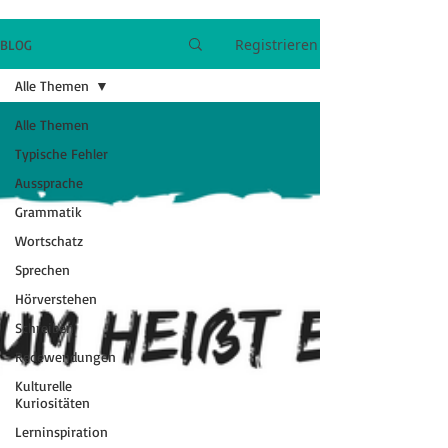
Registrieren
BLOG
Alle Themen
Alle Themen
Typische Fehler
Aussprache
Grammatik
Wortschatz
Sprechen
Hörverstehen
Schreiben
Redewendungen
Kulturelle
Kuriositäten
Lerninspiration