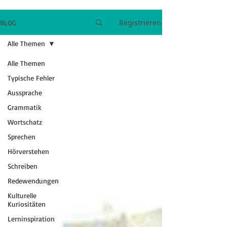
Registrieren
BLOG
Alle Themen
Alle Themen
Typische Fehler
Aussprache
Grammatik
Wortschatz
Sprechen
Hörverstehen
Schreiben
Redewendungen
Kulturelle
Kuriositäten
Lerninspiration