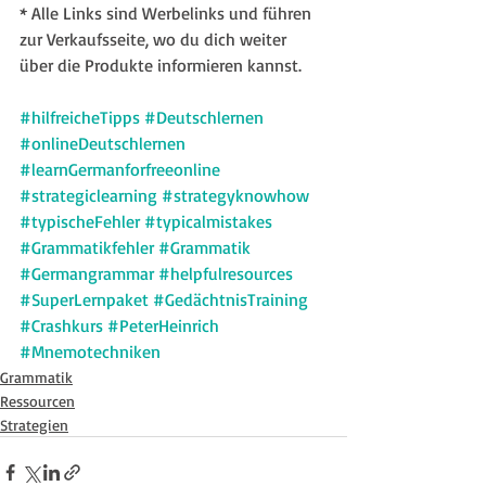
* Alle Links sind Werbelinks und führen 
zur Verkaufsseite, wo du dich weiter 
über die Produkte informieren kannst.
#hilfreicheTipps
#Deutschlernen
#onlineDeutschlernen
#learnGermanforfreeonline
#strategiclearning
#strategyknowhow
#typischeFehler
#typicalmistakes
#Grammatikfehler
#Grammatik
#Germangrammar
#helpfulresources
#SuperLernpaket
#GedächtnisTraining
#Crashkurs
#PeterHeinrich
#Mnemotechniken
Grammatik
Ressourcen
Strategien