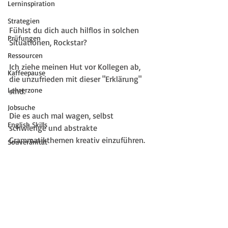
Lerninspiration
Strategien
Fühlst du dich auch hilflos in solchen 
Prüfungen
Situationen, Rockstar? 
Ressourcen
Ich ziehe meinen Hut vor Kollegen ab, 
Kaffeepause
die unzufrieden mit dieser "Erklärung" 
Lehrerzone
sind. 
Jobsuche
Die es auch mal wagen, selbst 
English Skills
schwierige und abstrakte 
Grammatikthemen kreativ einzuführen.
Souveränität