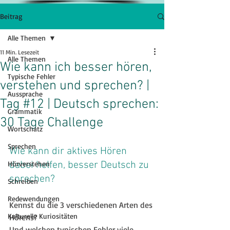
Beitrag
Alle Themen
11 Min. Lesezeit
Alle Themen
Wie kann ich besser hören,
Typische Fehler
verstehen und sprechen? |
Aussprache
Tag #12 | Deutsch sprechen:
Grammatik
30 Tage Challenge
Wortschatz
Sprechen
Wie kann dir aktives Hören 
Hörverstehen
dabei helfen, besser Deutsch zu 
sprechen?
Schreiben
Redewendungen
Kennst du die 3 verschiedenen Arten des 
Kulturelle Kuriositäten
Hörens?
Und welchen typischen Fehler viele 