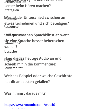
Lerninspiration
Lerner beim Hören machen?
Strategien
Was ist der Unterschied zwischen an 
Prüfungen
etwas teilnehmen und sich beteiligen?
Ressourcen
Und was machen Sprachkünstler, wenn 
Kaffeepause
sie eine Sprache besser beherrschen 
Lehrerzone
wollen?
Jobsuche
Höre dir das heutige Audio an und 
English Skills
schreib mir in die Kommentare: 
Souveränität
Welches Beispiel oder welche Geschichte 
hat dir am besten gefallen?
Was nimmst daraus mit?
https://www.youtube.com/watch?