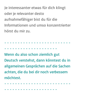
Je interessanter etwas für dich klingt 
oder je relevanter desto 
aufnahmefähiger bist du für die 
Informationen und umso konzentrierter 
hörst du mir zu.
- - - - - - - - - - - - - - - - - - - - - - - - - 
- - - - - - - - - - - - - - - - - - - -
Wenn du also schon ziemlich gut 
Deutsch verstehst, dann könntest du in 
allgemeinen Gesprächen auf die Sachen 
achten, die du bei dir noch verbessern 
möchtest.
- - - - - - - - - - - - - - - - - - - - - - - - - 
- - - - - - - - - - - - - - - - - - - -
Wenn es also deine Aussprache und 
deine Intonation verbessern möchtest, 