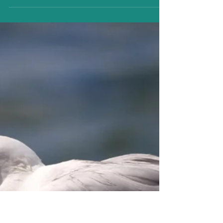
Ein Buch für alle, die keine Zeit
haben
Jeden Monat lesen wir ein anderes tolles Buch
auf Deutsch. Der Titel im Juni: "Momo: Die
seltsame Geschichte von den Zeit-Dieben und
vo