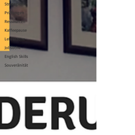
Strategien
Prüfungen
Ressourcen
Kaffeepause
Lehrerzone
Jobsuche
English Skills
Souveränität