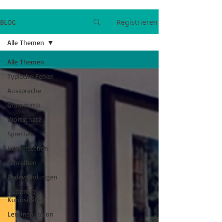
Registrieren
BLOG
Alle Themen
Alle Themen
Typische Fehler
Aussprache
Grammatik
Wortschatz
Sprechen
Hörverstehen
Schreiben
Redewendungen
Kulturelle
Kuriositäten
Lerninspiration