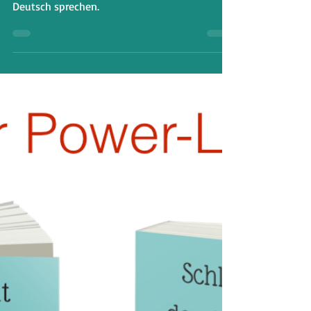
Deutsch sprechen: 30 Tage
Challenge
Möchtest du das auch? Hier sind 3 Übungen,
die dir helfen, schneller und fließender
Deutsch sprechen.