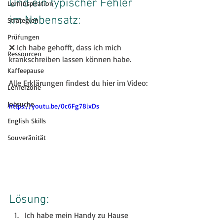
Und ein typischer Fehler 
Lerninspiration
im Nebensatz:
Strategien
Prüfungen
❌ Ich habe gehofft, dass ich mich 
Ressourcen
krankschreiben lassen können habe.
Kaffeepause
Alle Erklärungen findest du hier im Video:
Lehrerzone
Jobsuche
https://youtu.be/0c6Fg78ixDs
English Skills
Souveränität
Lösung:
Ich habe mein Handy zu Hause 