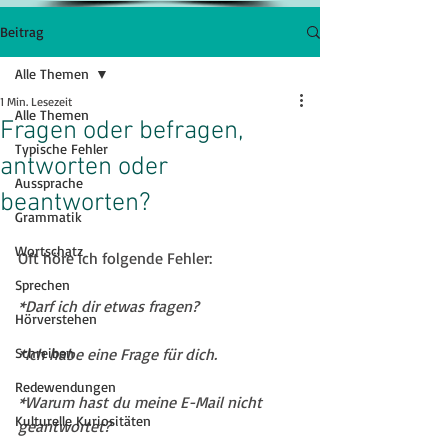
Beitrag
Alle Themen
1 Min. Lesezeit
Alle Themen
Fragen oder befragen,
Typische Fehler
antworten oder
Aussprache
beantworten?
Grammatik
Wortschatz
Oft höre ich folgende Fehler:
Sprechen
*Darf ich dir etwas fragen?
Hörverstehen
Schreiben
*Ich habe eine Frage für dich.
Redewendungen
*Warum hast du meine E-Mail nicht 
Kulturelle Kuriositäten
geantwortet?