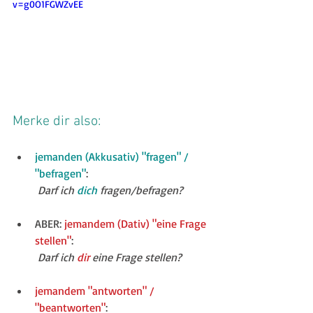
v=g0O1FGWZvEE
Merke dir also:
jemanden (Akkusativ) "fragen" / 
"befragen"
:
Darf ich 
dich
 fragen/befragen?
ABER: 
jemandem (Dativ) "eine Frage 
stellen"
:
Darf ich 
dir
 eine Frage stellen?
jemandem "antworten" / 
"beantworten"
: