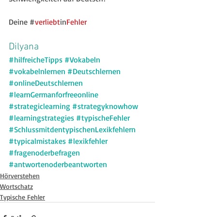
Deine #
verliebt
in
Fehler
Dilyana
#hilfreicheTipps
#Vokabeln
#vokabelnlernen
#Deutschlernen
#onlineDeutschlernen
#learnGermanforfreeonline
#strategiclearning
#strategyknowhow
#learningstrategies
#typischeFehler
#SchlussmitdentypischenLexikfehlern
#typicalmistakes
#lexikfehler
#fragenoderbefragen
#antwortenoderbeantworten
Hörverstehen
Wortschatz
Typische Fehler