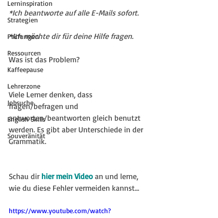
Lerninspiration
*Ich beantworte auf alle E-Mails sofort.
Strategien
*Ich möchte dir für deine Hilfe fragen.
Prüfungen
Ressourcen
Was ist das Problem?
Kaffeepause
Lehrerzone
Viele Lerner denken, dass 
Jobsuche
fragen/befragen und 
antworten/beantworten gleich benutzt 
English Skills
werden. Es gibt aber Unterschiede in der 
Souveränität
Grammatik.
Schau dir 
hier mein Video
 an und lerne, 
wie du diese Fehler vermeiden kannst...
https://www.youtube.com/watch?