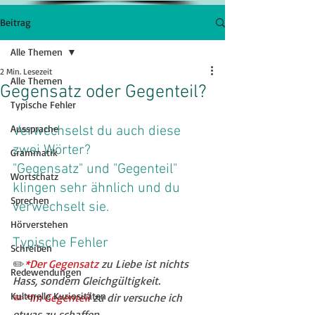
Beitrag
Alle Themen
2 Min. Lesezeit
Alle Themen
Gegensatz oder Gegenteil?
Typische Fehler
Aussprache
Verwechselst du auch diese 
zwei Wörter?
Grammatik
"Gegensatz" und "Gegenteil" 
Wortschatz
klingen sehr ähnlich und du 
Sprechen
verwechselt sie. 
Hörverstehen
Typische Fehler
Schreiben
✏️
*Der Gegensatz 
zu Liebe ist nichts 
Redewendungen
Hass, sondern Gleichgültigkeit.
Kulturelle Kuriositäten
✏️
*Im Gegenteil 
zu dir versuche ich 
etwas zu schaffen.