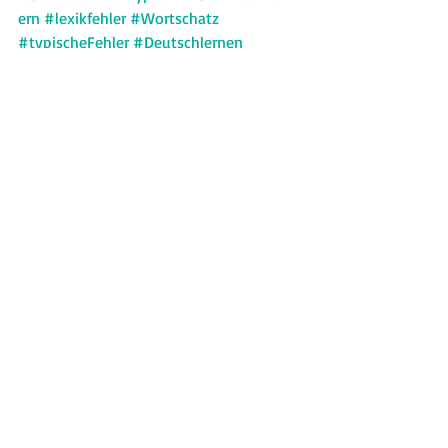
ern
#lexikfehler
#Wortschatz
#typischeFehler
#Deutschlernen
#onlineDeutschlernen
Typische Fehler
Wortschatz
Aktuelle Beiträge
Alle ansehen