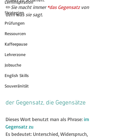
Lerninspiration
✏️
Sie macht immer 
*das Gegensatz
 von 
Strategien
dem was sie sagt.
Prüfungen
Ressourcen
Kaffeepause
Lehrerzone
Jobsuche
English Skills
Souveränität
der Gegensatz, die Gegensätze
Dieses Wort benutzt man als Phrase: 
im 
Gegensatz zu 
Es bedeutet: Unterschied, Widerspruch, 