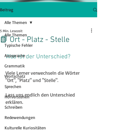
Beitrag
Alle Themen
5 Min. Lesezeit
Alle Themen
📗 Ort - Platz - Stelle
Typische Fehler
Aussprache
Was ist der Unterschied?
Grammatik
Viele Lerner verwechseln die Wörter 
Wortschatz
"Ort", "Platz" und "Stelle".
Sprechen
Lass uns endlich den Unterschied 
Hörverstehen
erklären.
Schreiben
Redewendungen
Kulturelle Kuriositäten