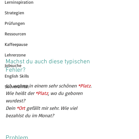
Lerninspiration
Strategien
Prüfungen
Ressourcen
Kaffeepause
Lehrerzone
Machst du auch diese typischen 
Jobsuche
Fehler?
English Skills
Ich wohne in einem sehr schönen 
*Platz
.
Souveränität
Wie heißt der 
*Platz
, wo du geboren 
wurdest?
Dein 
*Ort 
gefällt mir sehr. Wie viel 
bezahlst du im Monat?
Problem