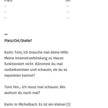
Platz                                                       Ort
-                                                               -
-                                                               -
-                                                               -
**
Platz/Ort/Stelle?
Karin: Tom, ich brauche mal deine Hilfe. 
Meine Internetverbindung zu Hause 
funktioniert nicht. Könntest du mal 
vorbeikommen und schauen, ob du es 
reparieren kannst?
Tom: Hm… ich muss mal schauen. Wo 
wohnst du noch mal?
Karin: In Michelbach. Es ist ein kleiner [1] 