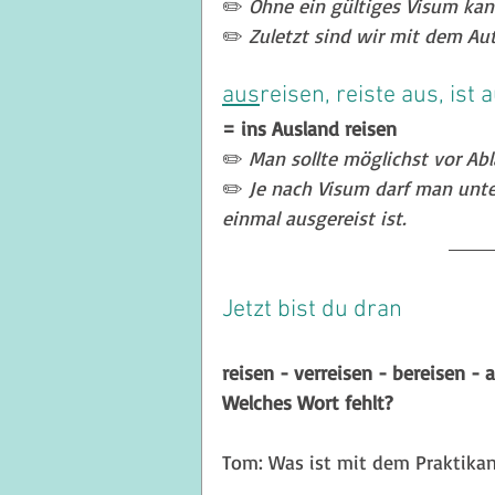
✏️ 
Ohne ein gültiges Visum kan
✏️ 
Zuletzt sind wir mit dem Aut
aus
reisen, reiste aus, ist 
= ins Ausland reisen
✏️
 Man sollte möglichst vor Ab
✏️ 
Je nach Visum darf man unt
einmal ausgereist ist.
Jetzt bist du dran
reisen - verreisen - bereisen - 
Welches Wort fehlt?
Tom: Was ist mit dem Praktikan