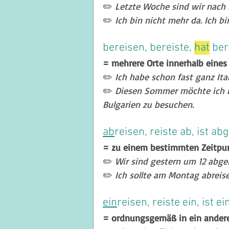
✏️ 
Letzte Woche sind wir nach B
✏️ 
Ich bin nicht mehr da. Ich bin
bereisen, bereiste, 
hat
 ber
= mehrere Orte innerhalb eines
✏️ 
Ich habe schon fast ganz Ital
✏️ 
Diesen Sommer möchte ich Bu
Bulgarien zu besuchen.
ab
reisen, reiste ab, ist ab
= zu einem bestimmten Zeitpu
✏️ 
Wir sind gestern um 12 abger
✏️ 
Ich sollte am Montag abreis
ein
reisen, reiste ein, ist e
= ordnungsgemäß in ein andere