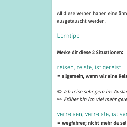
All diese Verben haben eine äh
ausgetauscht werden.
Lerntipp
Merke dir diese 2 Situationen:
reisen, reiste, ist gereist
= allgemein, wenn wir eine Re
✏️ 
Ich reise sehr gern ins Ausla
✏️ 
Früher bin ich viel mehr gerei
verreisen, verreiste, ist ve
= wegfahren; nicht mehr da sei