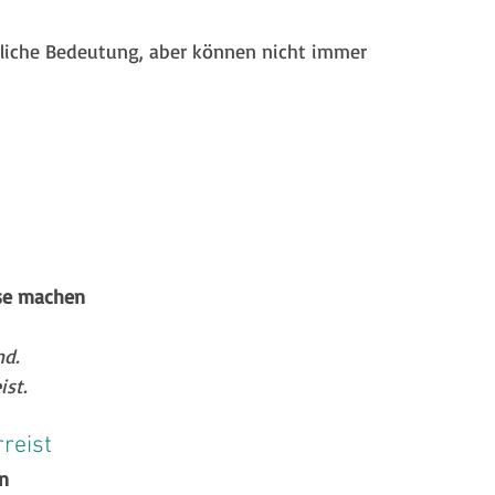
nliche Bedeutung, aber können nicht immer 
ise machen
nd.
st. 
rreist
n