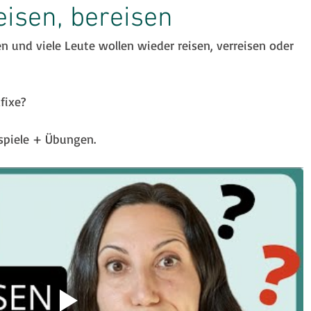
eisen, bereisen
 und viele Leute wollen wieder reisen, verreisen oder 
inspiration
Strategien
Prüfungen
fixe?
Lehrerzone
Jobsuche
English Skills
spiele + Übungen.