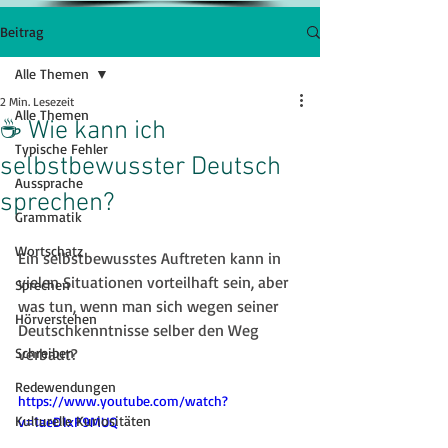
Beitrag
Alle Themen
2 Min. Lesezeit
Alle Themen
☕️ Wie kann ich
Typische Fehler
selbstbewusster Deutsch
Aussprache
sprechen?
Grammatik
Wortschatz
Ein selbstbewusstes Auftreten kann in 
vielen Situationen vorteilhaft sein, aber 
Sprechen
was tun, wenn man sich wegen seiner 
Hörverstehen
Deutschkenntnisse selber den Weg 
Schreiben
verbaut?
Redewendungen
https://www.youtube.com/watch?
Kulturelle Kuriositäten
v=1aeD1xP9MUQ