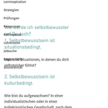
Lerninspiration
Strategien
Prüfungen
Ressourcen
Wie werde ich selbstbewusster 
auf Deutsch?
Kaffeepause
1. Selbstbewusstsein ist 
Lehrerzone
situationsbedingt.
Jobsuche
Was sind Situationen, in denen du dich 
English Skills
selbstsicher fühlst?
Souveränität
2. Selbstbewusstsein ist 
kulturbedingt.
Wie bist du aufgewachsen? In einer 
individualistischen oder in einer 
kollektivistischen Gesellschaft, nach dem 