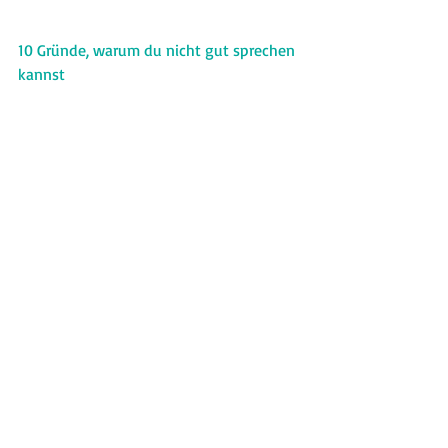
10 Gründe, warum du nicht gut sprechen 
kannst
#hörverstehenverbessern
#Gespräch
#unterFreunden
#erfolgreichesLernen
#Deutschlernen
#richtiglernen
#lernenmitvideos
#deutschlernenmitFilmen
#deutschlernenmitvideos
#Wortschatz
#wiekannichmeinenwortschatzerweitern
#besserdeutschsprechen
#Kaffeepause
#vokabelnlernen