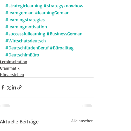
#strategiclearning
#strategyknowhow
#learngerman
#learningGerman
#learningstrategies
#learningmotivation
#successfullearning
#BusinessGerman
#Wirtschatsdeutsch
#DeutschfürdenBeruf
#Büroalltag
#DeutschimBüro
Lerninspiration
Grammatik
Hörverstehen
Aktuelle Beiträge
Alle ansehen