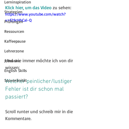
Lerninspiration
Klick hier, um das Video
zu sehen: 
Strategien
https://www.youtube.com/watch?
v=f29cHhCal-Q
Prüfungen
Ressourcen
Kaffeepause
Lehrerzone
Und wie immer möchte ich von dir 
Jobsuche
wissen:
English Skills
Souveränität
Welcher peinlicher/lustiger 
Fehler ist dir schon mal 
passiert? 
Scroll runter und schreib mir in die 
Kommentare.