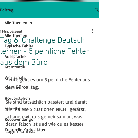
Beitrag
Alle Themen
1 Min. Lesezeit
Alle Themen
Tag 6: Challenge Deutsch
Typische Fehler
lernen - 5 peinliche Fehler
Aussprache
aus dem Büro
Grammatik
Wortschatz
Heute geht es um 5 peinliche Fehler aus 
dem Büroalltag.
Sprechen
Hörverstehen
Sie sind tatsächlich passiert und damit 
Schreiben
du in diese Situationen NICHT gerätst, 
schauen wir uns gemeinsam an, was 
Redewendungen
daran falsch ist und wie du es besser 
Kulturelle Kuriositäten
sagen kannst: