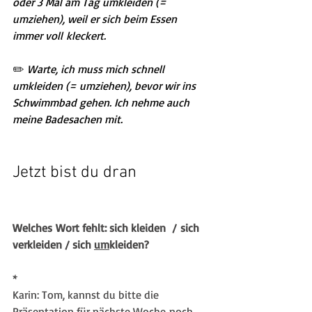
oder 3 Mal am Tag umkleiden (= 
umziehen), weil er sich beim Essen 
immer voll kleckert.
✏️
 Warte, ich muss mich schnell 
umkleiden (= umziehen), bevor wir ins 
Schwimmbad gehen. Ich nehme auch 
meine Badesachen mit.
Jetzt bist du dran
Welches Wort fehlt: sich kleiden  / sich 
verkleiden / sich 
um
kleiden?
*
Karin: Tom, kannst du bitte die 
Präsentation für nächste Woche noch 