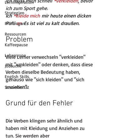
Ich muss mich schnell 
*verkleiden
, bevor 
Lerninspiration
ich zum Sport gehe.
Strategien
Ich 
*kleide mich
 mir heute einen dicken 
Pulli
an
. Es ist viel zu kalt draußen.
Prüfungen
Ressourcen
Problem
Kaffeepause
Lehrerzone
Viele Lerner verwechseln "verkleiden" 
mit "umkleiden" oder denken, dass diese 
Jobsuche
Verben dieselbe Bedeutung haben, 
English Skills
genauso wie "sich kleiden" und "sich 
anziehen".
Souveränität
Grund für den Fehler
Die Verben klingen sehr ähnlich und 
haben mit Kleidung und Anziehen zu 
tun. Sie werden aber 