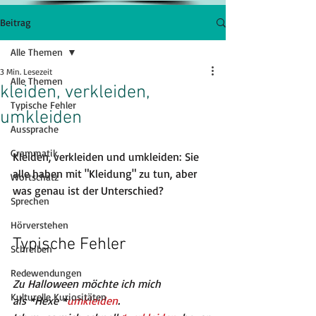
Beitrag
Alle Themen
3 Min. Lesezeit
Alle Themen
kleiden, verkleiden,
Typische Fehler
umkleiden
Aussprache
Grammatik
Kleiden, verkleiden und umkleiden: Sie 
alle haben mit "Kleidung" zu tun, aber 
Wortschatz
was genau ist der Unterschied?
Sprechen
Hörverstehen
Typische Fehler
Schreiben
Redewendungen
Zu Halloween möchte ich mich 
Kulturelle Kuriositäten
als *Hexe 
*
umkleiden
.