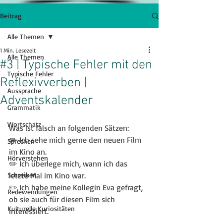
Beitrag
Alle Themen
1 Min. Lesezeit
Alle Themen
#3 | Typische Fehler mit den
Typische Fehler
Reflexivverben |
Aussprache
Adventskalender
Grammatik
Wortschatz
Was ist falsch an folgenden Sätzen:
✏️ Ich sehe mich gerne den neuen Film 
Sprechen
im Kino an.
Hörverstehen
✏️ Ich überlege mich, wann ich das 
Schreiben
letzte Mal im Kino war.
✏️ Ich habe meine Kollegin Eva gefragt, 
Redewendungen
ob sie auch für diesen Film sich 
Kulturelle Kuriositäten
interessiert.