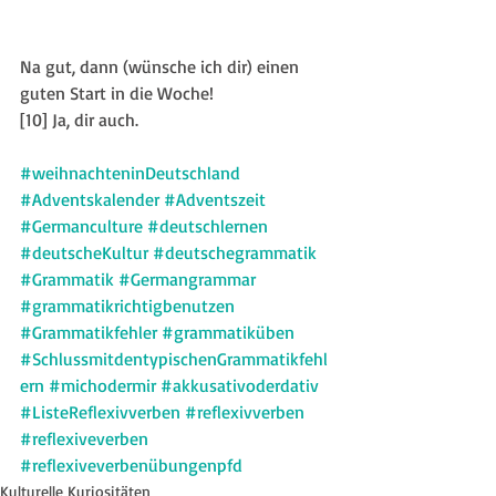
Na gut, dann (wünsche ich dir) einen 
guten Start in die Woche!
[10] Ja, dir auch.
#weihnachteninDeutschland
#Adventskalender
#Adventszeit
#Germanculture
#deutschlernen
#deutscheKultur
#deutschegrammatik
#Grammatik
#Germangrammar
#grammatikrichtigbenutzen
#Grammatikfehler
#grammatiküben
#SchlussmitdentypischenGrammatikfehl
ern
#michodermir
#akkusativoderdativ
#ListeReflexivverben
#reflexivverben
#reflexiveverben
#reflexiveverbenübungenpfd
Kulturelle Kuriositäten