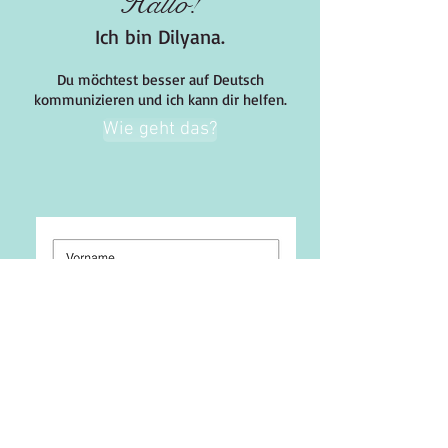
Hallo!
Maus: Warum dein Deutsch
PhD-Dozentin und
sich trotz C1-Zertifikats
Akademikerin „m
Ich bin Dilyana.
„klein“ anfühlt
unzureichenden 
Du möchtest besser auf Deutsch
kommunizieren und ich kann dir helfen.
Wie geht das?