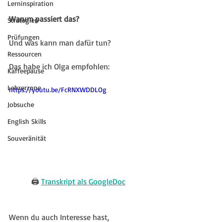
Lerninspiration
Warum passiert das? 
Strategien
Prüfungen
Und was kann man dafür tun? 
Ressourcen
Das habe ich Olga empfohlen:
Kaffeepause
Lehrerzone
https://youtu.be/FcRNXWDDLOg
Jobsuche
English Skills
Souveränität
🖨 
Transkript als GoogleDoc
Wenn du auch Interesse hast, 