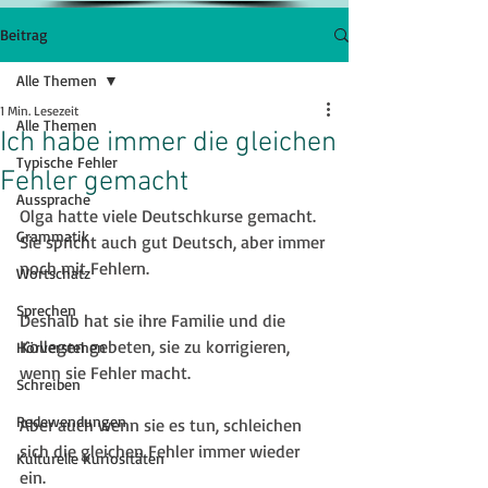
Beitrag
Alle Themen
1 Min. Lesezeit
Alle Themen
Ich habe immer die gleichen
Typische Fehler
Fehler gemacht
Aussprache
Olga hatte viele Deutschkurse gemacht. 
Grammatik
Sie spricht auch gut Deutsch, aber immer 
noch mit Fehlern. 
Wortschatz
Sprechen
Deshalb hat sie ihre Familie und die 
Kollegen gebeten, sie zu korrigieren, 
Hörverstehen
wenn sie Fehler macht. 
Schreiben
Redewendungen
Aber auch wenn sie es tun, schleichen 
sich die gleichen Fehler immer wieder 
Kulturelle Kuriositäten
ein. 