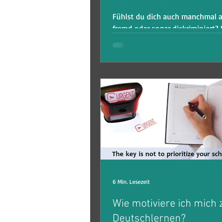
Fühlst du dich auch manchmal a
fremd oder sogar diskriminiert? 
berichten andere Menschen von
Erfahrungen. Wir diskutieren g
6 Min. Lesezeit
Wie motiviere ich mich
Deutschlernen?