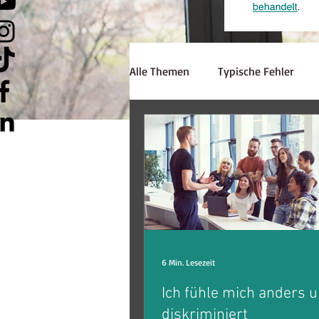
Alle Themen
Typische Fehler
Hörverstehen
Schreiben
Lerninspiration
Strategien
Lehrerzone
Jobsuche
E
6 Min. Lesezeit
Ich fühle mich anders 
diskriminiert