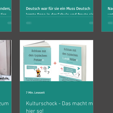
nders,
Deutsch war für sie ein Muss Deutsch
Na
Hier
lernte Ilona in der Schule und freute sich,
unt
 ihren
endlich ihren Schulabschluss zu machen,
Ge
um dann nie...
um
7 Min. Lesezeit
 zum
Kulturschock - Das macht man
hier so!