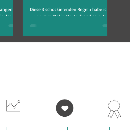
elangen
Diese 3 schockierenden Regeln habe ich
ie das
zum ersten Mal in Deutschland so extrem
nicht
erlebt und ich wusste nicht, ob ich dabei
lachen oder weinen
WIR BIETEN DIR AN
VOLLE
100% LERNER-
HOHE UNTERRICH
FLEXIBILITÄT
ZUFRIEDENHEIT
QUALITÄT
Datenschutzerklärung
Newsletter
Konta