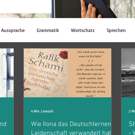
Aussprache
Grammatik
Wortschatz
Sprechen
Redewendungen
Kulturelle Kuriositäten
Prüfungen
Ressourcen
Kaffeepause
nglish Skills
Souveränität
4 Min. Lesezeit
2 Mi
und
Wie Ilona das Deutschlernen in
S
Leidenschaft verwandelt hat
- 