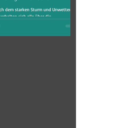
ch dem starken Sturm und Unwetter
erhalten sich alle über die
schehnisse. Lerne wichtige Vokabeln,
 dich präzise über das Thema &qu