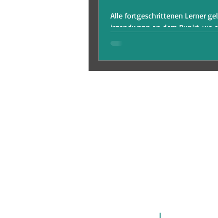
Alle fortgeschrittenen Lerner g
irgendwann an dem Punkt, wo s
Gefühl bekommen, sie kommen 
mehr weiter. Ihre Sprachkenntni
AGB
Impressum