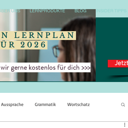
ÜBER UNS
LERNPRODUKTE
BLOG
INSIDER TIPPS
EN LERNPLAN
FÜR 2026
Jetz
ir gerne kostenlos für dich >>>
Aussprache
Grammatik
Wortschatz
Schreiben
Redewendungen