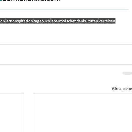
ion
lernonspiration
tagebuch
lebenzwischendenkulturen
verreisen
Alle anseh