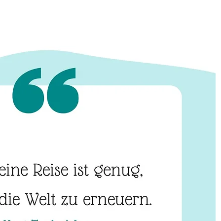
inspiration
Strategien
Prüfungen
Lehrerzone
Jobsuche
English Skills