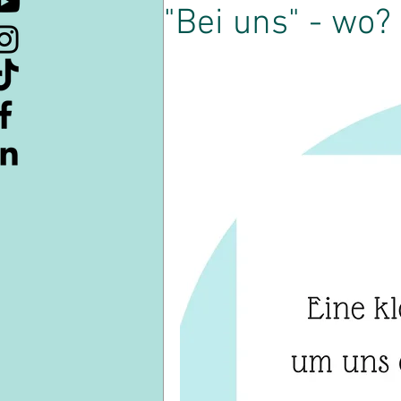
"Bei uns" - wo?
Kulturelle Kuriositäten
Lern
Ressourcen
Kaffeepause
Souveränität