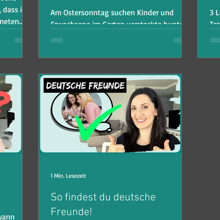
, dass ich
Am Ostersonntag suchen Kinder und
3 
aneten
Erwachsene im Garten versteckte bunte
Tra
Eier, die der Osterhase dort versteckt hat.
Aber woher nimmt ein Has
1 Min. Lesezeit
So findest du deutsche
Freunde!
wann