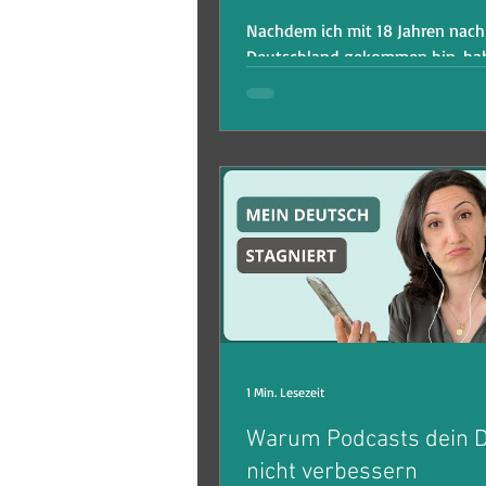
Nachdem ich mit 18 Jahren nach
Deutschland gekommen bin, hab
schnell verstanden, dass die Str
die mich von A1 auf C1 gebracht.
1 Min. Lesezeit
Warum Podcasts dein 
nicht verbessern