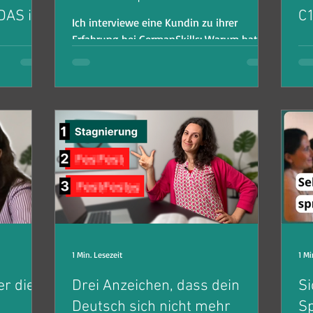
DAS ist
C1
Ich interviewe eine Kundin zu ihrer
Erfahrung bei GermanSkills: Warum hat sie
 um die
Be
das Coaching gebucht? Welche
n? Bevor
Sä
Herausforderungen hatte sie?
ob
er
näc
1 Min. Lesezeit
1 Mi
r die
Drei Anzeichen, dass dein
Si
Deutsch sich nicht mehr
Sp