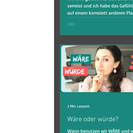
verreist und ich habe das Gefühl
auf einem komplett anderen Pl
lebe.⁠ Ich staune...
2 Min. Lesezeit
Wäre oder würde?
Wann benutzen wir WÄRE und 