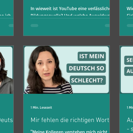
In wieweit ist YouTube eine verlässliche
Wi
e ich
Bildungsquelle? Und welche Auswirkung
Sic
ategien,
hat das auf deinen gefühlten und
geh
eigentlichen Fortschritt?
1 Min. Lesezeit
1 Mi
Deutsch
Mir fehlen die richtigen Worte
Au
- 
"Meine Kollegen verstehen mich nicht.