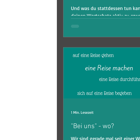
Und was du stattdessen tun ka
deinen Wortschatz aktiv zu erwe
darum geht es in meinem neues
1 Min. Lesezeit
"Bei uns" - wo?
Wir sind gerade mal seit einer 