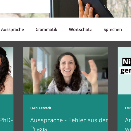
Aussprache
Grammatik
Wortschatz
Sprechen
Redewendungen
Kulturelle Kuriositäten
Prüfungen
Ressourcen
Kaffeepause
nglish Skills
Souveränität
1 Min. Lesezeit
1 Mi
 PhD-
Aussprache - Fehler aus der
An
Praxis
we