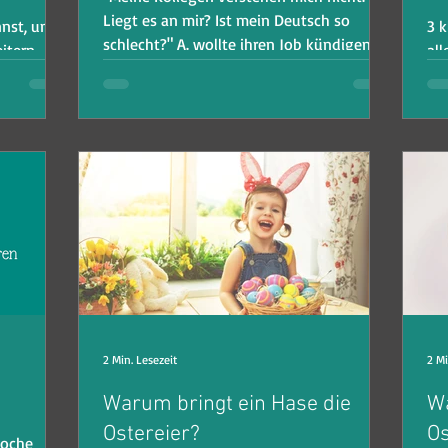
Liegt es an mir? Ist mein Deutsch so
nnst, um
3 k
schlecht?" A. wollte ihren Job kündigen,
itern -
all
aber dann fand sie eine
ten Video.
ve
2 Min. Lesezeit
2 Mi
Warum bringt ein Hase die
Wa
Ostereier?
Os
Woche