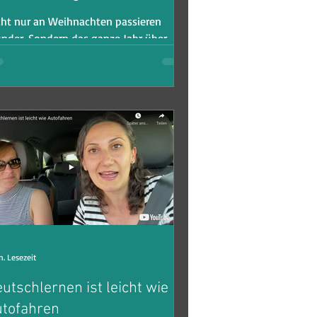
cht nur an Weihnachten passieren
nder. Sondern das ganze Jahr über.
für muss man auch kein Wunderkind
n oder ein besonderes...
n. Lesezeit
utschlernen ist leicht wie
tofahren