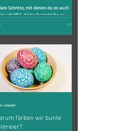
lare Schritte, mit denen du es auch
ein schaffst, deine Aussprache zu
rbessern
n. Lesezeit
rum färben wir bunte
tereier?