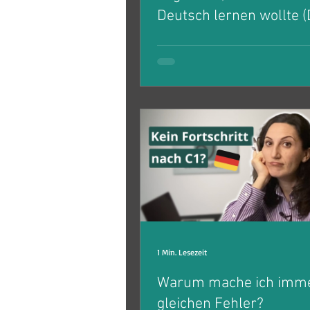
Deutsch lernen wollte (
der Grund)
Wann ist der bessere Zeitpunkt,
Deutschkenntnisse zu verbesser
man sich überhaupt um einen J
bewirbt? Oder erst danach?
1 Min. Lesezeit
Warum mache ich imme
gleichen Fehler?