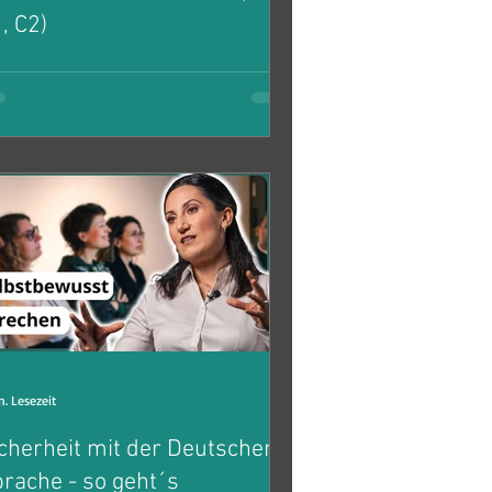
, C2)
nutzt du immer die gleichen einfachen
tze? Du kannst nur wenige Wörter
setzen und damit dein Deutsch auf
hste Niveau bringen! So...
n. Lesezeit
cherheit mit der Deutschen
rache - so geht´s