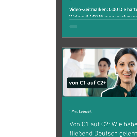
Video-Zeitmarken: 0:00 Die hart
Wahrheit 1:50 Warum machen wir immer
wieder die gleichen Fehler? 4:50
1: Fehler richtig...
1 Min. Lesezeit
Von C1 auf C2: Wie habe
fließend Deutsch gelern