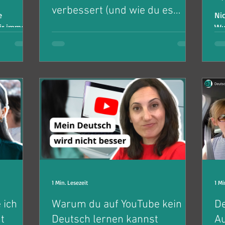
verbessert (und wie du es
e
Ni
änderst)
Wu
Falls du diese 3 Anzeichen auch bei dir
 Grund Nr.
Da
identifizieren kannst, dann keine Sorge -
sei
ich zeige dir, wie du wieder Fortschritte
machst.
1 Min. Lesezeit
1 Mi
 ich
Warum du auf YouTube kein
De
t
Deutsch lernen kannst
Au