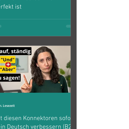
rfekt ist
er die entscheidenden Faktoren für
ne erfolgreiche Kommunikation
ischen ausländischen Mitarbeiter*innen
d Muttersprachler*innen
n. Lesezeit
t diesen Konnektoren sofort
in Deutsch verbessern (B2,