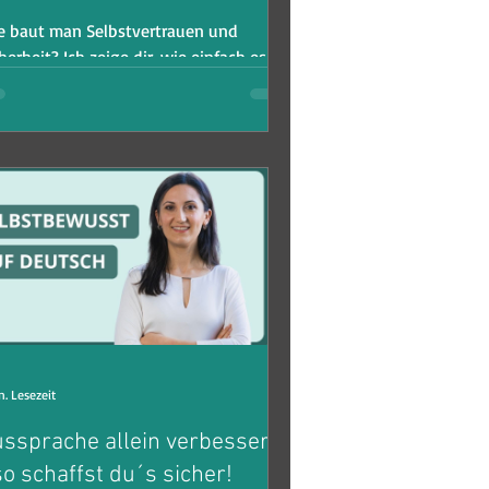
e baut man Selbstvertrauen und
herheit? Ich zeige dir, wie einfach es
t.
n. Lesezeit
ssprache allein verbessern
so schaffst du´s sicher!