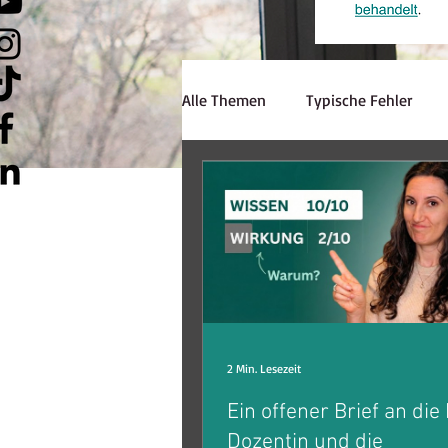
Alle Themen
Typische Fehler
Hörverstehen
Schreiben
Lerninspiration
Strategien
Lehrerzone
Jobsuche
E
2 Min. Lesezeit
Ein offener Brief an die
Dozentin und die