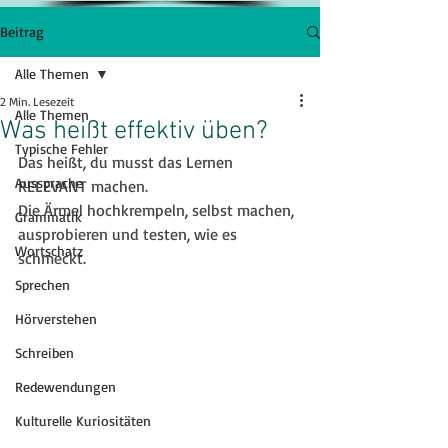
Beitrag
Alle Themen
2 Min. Lesezeit
Alle Themen
Was heißt effektiv üben?
Typische Fehler
Das heißt, du musst das Lernen 
Aussprache
RELEVANT machen.
Die Ärmel hochkrempeln, selbst machen, 
Grammatik
ausprobieren und testen, wie es 
Wortschatz
schmeckt.
Sprechen
Hörverstehen
Schreiben
Redewendungen
Kulturelle Kuriositäten