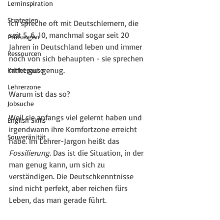
Lerninspiration
Strategien
Ich spreche oft mit Deutschlernern, die 
seit 5, 6, 10, manchmal sogar seit 20 
Prüfungen
Jahren in Deutschland leben und immer 
Ressourcen
noch von sich behaupten - sie sprechen 
nicht gut genug.
Kaffeepause
Lehrerzone
Warum ist das so?
Jobsuche
Weil sie anfangs viel gelernt haben und 
English Skills
irgendwann ihre Komfortzone erreicht 
Souveränität
habe. Im Lehrer-Jargon heißt das 
Fossilierung
. Das ist die Situation, in der 
man genug kann, um sich zu 
verständigen. Die Deutschkenntnisse 
sind nicht perfekt, aber reichen fürs 
Leben, das man gerade führt.