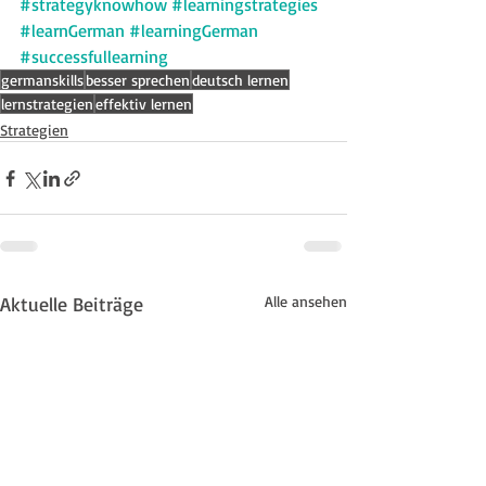
#strategyknowhow
#learningstrategies
#learnGerman
#learningGerman
#successfullearning
germanskills
besser sprechen
deutsch lernen
lernstrategien
effektiv lernen
Strategien
Aktuelle Beiträge
Alle ansehen