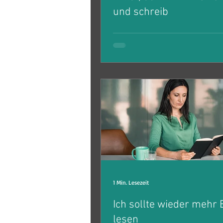
und schreib
Das soll Martin Luther gesagt h
„Wenn du die Welt verändern wi
nimm einen Stift und schreibe!“
uns umgebende...
1 Min. Lesezeit
Ich sollte wieder mehr
lesen