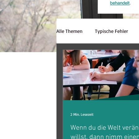
Alle Themen
Typische Fehler
Hörverstehen
Schreiben
Lerninspiration
Strategien
Lehrerzone
Jobsuche
E
2 Min. Lesezeit
Wenn du die Welt verä
willst, dann nimm einen