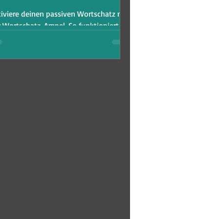
tiviere deinen passiven Wortschatz mit
 Wortschatz-Ampel. So funktioniert sie.