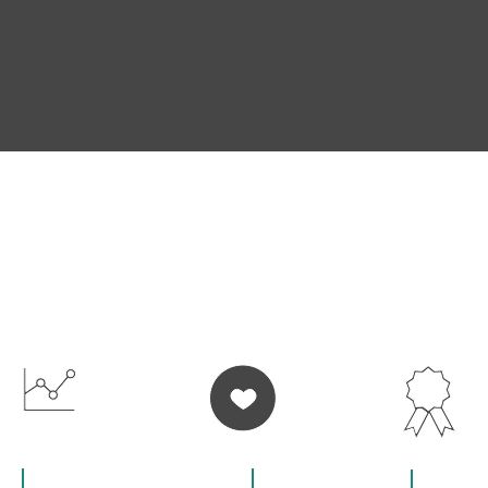
WIR BIETEN DIR AN
VOLLE
100% LERNER-
HOHE UNTERRICH
FLEXIBILITÄT
ZUFRIEDENHEIT
QUALITÄT
Datenschutzerklärung
Newsletter
Konta