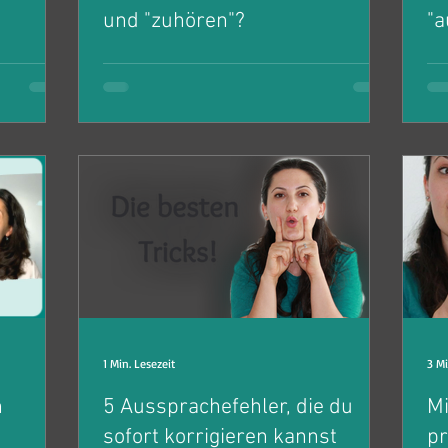
und "zuhören"?
"a
"a
gen wir
Hörst du, hörst du dir das an oder hörst
Wa
e gibt es
du mir zu? Wann benutzen wir welches
sa
Verb und welche grammatikalischen
Un
Unterschiede gibt es?
AU
1 Min. Lesezeit
3 Mi
n
5 Aussprachefehler, die du
Mi
sofort korrigieren kannst
pr