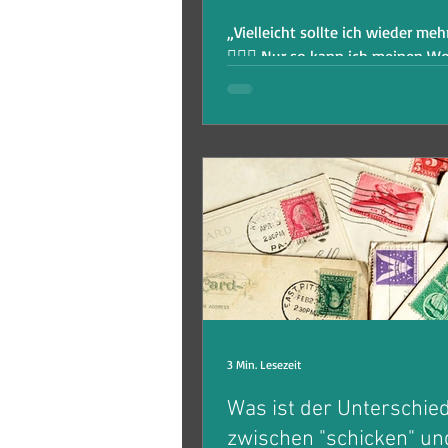
„Vielleicht sollte ich wieder meh
🤷🏻‍♀️ Nur so kann ich meinen W
erweitern, oder? Das hat mir zu
damals...
3 Min. Lesezeit
Was ist der Unterschie
zwischen "schicken" un