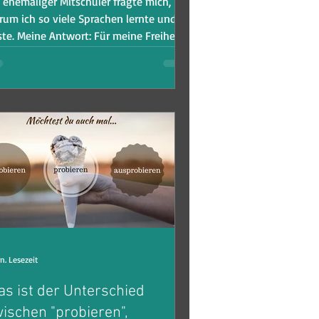
 ehemaliger Mitschüler fragte mich,
rum ich so viele Sprachen lernte und
ste. Meine Antwort: Für meine Freiheit!
n. Lesezeit
s ist der Unterschied
ischen "probieren",