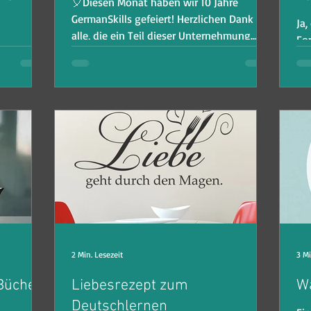
🎈Diesen Monat haben wir 10 Jahre
GermanSkills gefeiert! Herzlichen Dank an
Ja,
alle, die ein Teil dieser Unternehmung
For
aben:
waren und diejenigen,...
Sp
llst, dann
Pro
 Ob es die
2 Min. Lesezeit
3 Mi
 Bücher
Liebesrezept zum
W
Deutschlernen