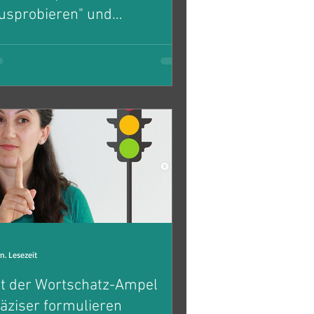
usprobieren" und
nprobieren"?
nn benutzen wir PROBIEREN und wann
gen wir AUSPROBIEREN? Was ist der
terschied zwischen AN- und
FPROBIEREN? Üben wir im Kontext.
n. Lesezeit
t der Wortschatz-Ampel
äziser formulieren