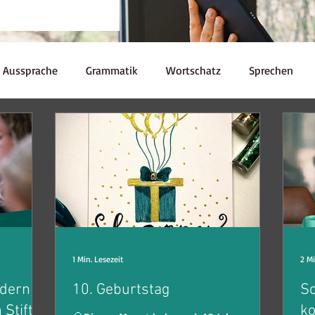
Aussprache
Grammatik
Wortschatz
Sprechen
Redewendungen
Kulturelle Kuriositäten
Prüfungen
Ressourcen
Kaffeepause
nglish Skills
Souveränität
1 Min. Lesezeit
2 Mi
ndern
10. Geburtstag
Sc
 Stift
ko