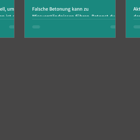
ell, um
Falsche Betonung kann zu
Ak
n ist ein
Missverständnissen führen. Betonst du
der
rozess.
diese 5 Wörter richtig: Artikel, Grammatik,
Technik, Monat, positiv?