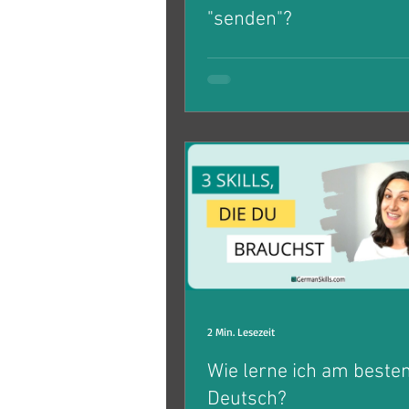
"senden"?
Senden oder schicken - wann sa
was? Und welche anderen Präfix
noch?
2 Min. Lesezeit
Wie lerne ich am beste
Deutsch?