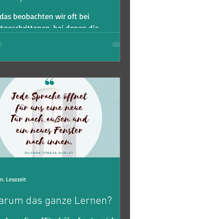
 das beobachten wir oft bei
tgeschrittenen, bei denen die
rachkenntnisse stagnieren. Das
blem ist - sie verlassen sich viel zu...
n. Lesezeit
arum das ganze Lernen?