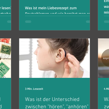
Ein
wa
r lesen?!
Was ist mein Liebesrezept zum
rei
ortschatz
Deutschlernen und wie bereitet man es
mindest
richtig zu, so dass du wieder auf den
Lerngeschmack kommst?
3 Min. Lesezeit
4 Mi
d
Was ist der Unterschied
Wa
d
zwischen "hören", "anhören"
zw